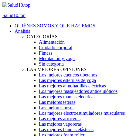
Salud10.top
QUIÉNES SOMOS Y QUÉ HACEMOS
Análisis
CATEGORÍAS
Alimentación
Cuidado corporal
Fitness
Meditación y yoga
Sin categoría
LAS MEJORES OPINIONES
Los mejores cuencos tibetanos
Las mejores esterillas de yoga
Las mejores almohadillas eléctricas
Los mejores masajeadores anticelulóticos
Las mejores mantas eléctricas
Las mejores teteras
Los mejores bosus
Los mejores electroestimuladores musculares
Las mejores arroceras
Las mejores vaporeras
Las mejores bandas elásticas
Los mejores foam roller