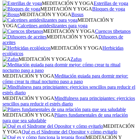
MEDITACIÓN Y YOGA
Esterillas de yoga
MEDITACIÓN Y YOGA
Bloques de yoga
MEDITACIÓN Y YOGA
Bosus
MEDITACIÓN Y
YOGA
Calcetines antideslizantes para yoga
MEDITACIÓN Y YOGA
Cuencos tibetanos
MEDITACIÓN Y YOGA
Difusores de
aceites
MEDITACIÓN Y YOGA
Herbicidas
ecológicos
MEDITACIÓN Y YOGA
Zafus
MEDITACIÓN Y YOGA
Meditación guiada para dormir mejor:
cómo crear tu ritual nocturno paso a paso
MEDITACIÓN Y YOGA
Mindfulness para principiantes: ejercicios
sencillos para reducir el estrés diario
MEDITACIÓN Y YOGA
Pilares fundamentales de una relación
para que sea saludable
MEDITACIÓN
Y YOGA
Qué es el Síndrome del Opositor y cómo evitarlo
MEDITACIÓN Y