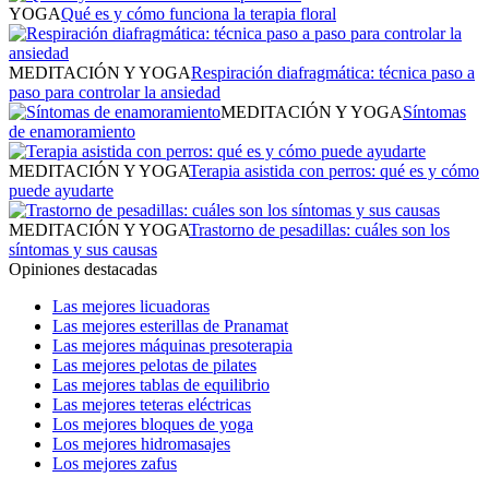
YOGA
Qué es y cómo funciona la terapia floral
MEDITACIÓN Y YOGA
Respiración diafragmática: técnica paso a
paso para controlar la ansiedad
MEDITACIÓN Y YOGA
Síntomas
de enamoramiento
MEDITACIÓN Y YOGA
Terapia asistida con perros: qué es y cómo
puede ayudarte
MEDITACIÓN Y YOGA
Trastorno de pesadillas: cuáles son los
síntomas y sus causas
Opiniones destacadas
Las mejores licuadoras
Las mejores esterillas de Pranamat
Las mejores máquinas presoterapia
Las mejores pelotas de pilates
Las mejores tablas de equilibrio
Las mejores teteras eléctricas
Los mejores bloques de yoga
Los mejores hidromasajes
Los mejores zafus