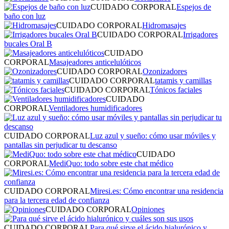
CUIDADO CORPORAL
Espejos de
baño con luz
CUIDADO CORPORAL
Hidromasajes
CUIDADO CORPORAL
Irrigadores
bucales Oral B
CUIDADO
CORPORAL
Masajeadores anticelulóticos
CUIDADO CORPORAL
Ozonizadores
CUIDADO CORPORAL
tatamis y camillas
CUIDADO CORPORAL
Tónicos faciales
CUIDADO
CORPORAL
Ventiladores humidificadores
CUIDADO CORPORAL
Luz azul y sueño: cómo usar móviles y
pantallas sin perjudicar tu descanso
CUIDADO
CORPORAL
MediQuo: todo sobre este chat médico
CUIDADO CORPORAL
Miresi.es: Cómo encontrar una residencia
para la tercera edad de confianza
CUIDADO CORPORAL
Opiniones
CUIDADO CORPORAL
Para qué sirve el ácido hialurónico y