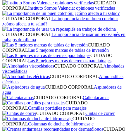
CUIDADO
CORPORAL
Instituto Somos Valencia: opiniones verificadas
CUIDADO CORPORAL
La importancia de un buen colchón:
¿cómo afecta a tu salud?
CUIDADO CORPORAL
La importancia de usar un reposapiés en
trabajos de oficina
CUIDADO
CORPORAL
Las 5 mejores marcas de tablas de inversión
CUIDADO
CORPORAL
Las 8 mejores marcas de cremas para tatuajes
CUIDADO CORPORAL
Almohadas
viscoelásticas
CUIDADO CORPORAL
Almohadillas
eléctricas
CUIDADO CORPORAL
Aspiradoras de
agua
CUIDADO CORPORAL
Calientacamas
CUIDADO
CORPORAL
Camillas portátiles para masajes
CUIDADO CORPORAL
Cintas de correr
CUIDADO
CORPORAL
Columnas de ducha de hidromasaje
CUIDADO