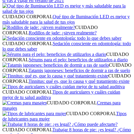
si vas a viajar en verano de 2021
CUIDADO CORPORAL
Qué tipo de Iluminación LED es mejor y
más saludable para la salud de tus ojos
CUIDADO
CORPORAL
Rodillos de jade: ¿sirven realmente?
CUIDADO CORPORAL
Sedación consciente en odontología: todo
lo que debes saber
CUIDADO
CORPORAL
Sérums para el pelo: beneficios de utilizarlos a diario
CUIDADO
CORPORAL
Tatamis japoneses: beneficios de dormir a ras de suelo
CUIDADO
CORPORAL
Tinnitus: qué es, que lo causa y qué tratamiento existe
CUIDADO CORPORAL
Tipos de auriculares y cuáles cuidan
mejor de tu salud auditiva
CUIDADO CORPORAL
Cremas para
masajes
CUIDADO CORPORAL
Tipos
de lubricantes para mujer
CUIDADO CORPORAL
Trabajar 8 horas de pie: ¿es legal? ¿Cómo