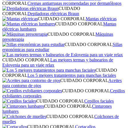
CORPORAL
Cremas antiarrugas recomendadas por dermatólogos
CUIDADO
CORPORAL
Depiladoras eléctricas Braun
CUIDADO CORPORAL
Mantas eléctricas
CUIDADO CORPORAL
Mantas
eléctricas lumbares
CUIDADO CORPORAL
Máquinas
presoterapia
CUIDADO CORPORAL
Sillas
ergonómicas para estudiar
CUIDADO CORPORAL
Las mejores termas y balnearios de
Eslovenia para un viaje relax
CUIDADO
CORPORAL
Los 5 mejores tratamientos para manchas faciales
CUIDADO CORPORAL
Aceites
para contorno de ojos
CUIDADO CORPORAL
Cepillos
exfoliantes corporales
CUIDADO CORPORAL
Cepillos faciales
CUIDADO CORPORAL
Cinturones
lumbares
CUIDADO CORPORAL
Colchones de
muelles
CUIDADO CORPORAL
Cortacallos