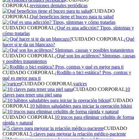
CORPORAL
revisiones dentales periódicas
CUIDADO
CORPORAL
Qué beneficios tiene el buceo para tu salud
CUIDADO CORPORAL
¿Qué es una adicción? Tipos, síntomas y
cómo tratarlas
CUIDADO CORPORAL
¿Qué
hacer si te da un blancazo?
CUIDADO CORPORAL
¿Qué son los acúfenos? Síntomas, causas
y posibles tratamientos
CUIDADO CORPORAL
¿Rodillo o bici estática? Pros, contras y
qué es mejor para ti
CUIDADO CORPORAL
varices
CUIDADO CORPORAL
10
claves para tener una piel sana
CUIDADO
CORPORAL
10 hábitos saludables para iniciar la operación bikini
CUIDADO CORPORAL
10 trucos para eliminar celulitis de forma
rápida y natural
CUIDADO
CORPORAL
5 claves para mejorar la relación médico-paciente