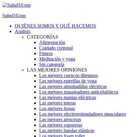
Salud10.top
QUIÉNES SOMOS Y QUÉ HACEMOS
Análisis
CATEGORÍAS
Alimentación
Cuidado corporal
Fitness
Meditación y yoga
Sin categoría
LAS MEJORES OPINIONES
Los mejores cuencos tibetanos
Las mejores esterillas de yoga
Las mejores almohadillas eléctricas
Los mejores masajeadores anticelulóticos
Las mejores mantas eléctricas
Las mejores teteras
Los mejores bosus
Los mejores electroestimuladores musculares
Las mejores arroceras
Las mejores vaporeras
Las mejores bandas elásticas
Los mejores foam roller