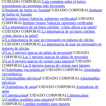
CUIDADO CORPORAL
Guía completa sobre el botox:
respondemos las preguntas más frecuentes
CUIDADO CORPORAL
Implante
de barba en Turquía
CUIDADO
CORPORAL
Instituto Somos Valencia: opiniones verificadas
CUIDADO CORPORAL
La importancia de un buen colchón:
¿cómo afecta a tu salud?
CUIDADO CORPORAL
La importancia de usar un reposapiés en
trabajos de oficina
CUIDADO
CORPORAL
Las 5 mejores marcas de tablas de inversión
CUIDADO
CORPORAL
Las 8 mejores marcas de cremas para tatuajes
CUIDADO CORPORAL
Almohadas
viscoelásticas
CUIDADO CORPORAL
Almohadillas
eléctricas
CUIDADO CORPORAL
Aspiradoras de
agua
CUIDADO CORPORAL
Calientacamas
CUIDADO
CORPORAL
Camillas portátiles para masajes