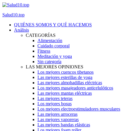
Salud10.top
QUIÉNES SOMOS Y QUÉ HACEMOS
Análisis
CATEGORÍAS
Alimentación
Cuidado corporal
Fitness
Meditación y yoga
Sin categoría
LAS MEJORES OPINIONES
Los mejores cuencos tibetanos
Las mejores esterillas de yoga
Las mejores almohadillas eléctricas
Los mejores masajeadores anticelulóticos
Las mejores mantas eléctricas
Las mejores teteras
Los mejores bosus
Los mejores electroestimuladores musculares
Las mejores arroceras
Las mejores vaporeras
Las mejores bandas elásticas
Los mejores foam roller