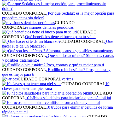
CUIDADO CORPORAL
¿Por qué Sedalux es la mejor opción para
procedimientos sin dolor?
CUIDADO
CORPORAL
revisiones dentales periódicas
CUIDADO
CORPORAL
Qué beneficios tiene el buceo para tu salud
CUIDADO CORPORAL
¿Qué
hacer si te da un blancazo?
CUIDADO CORPORAL
¿Qué son los acúfenos? Síntomas, causas
y posibles tratamientos
CUIDADO CORPORAL
¿Rodillo o bici estática? Pros, contras y
qué es mejor para ti
CUIDADO CORPORAL
varices
CUIDADO CORPORAL
10
claves para tener una piel sana
CUIDADO
CORPORAL
10 hábitos saludables para iniciar la operación bikini
CUIDADO CORPORAL
10 trucos para eliminar celulitis de forma
rápida y natural
CUIDADO