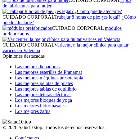
CUIDADO CORPORAL
Tipos
de lubricantes para mujer
CUIDADO CORPORAL
Trabajar 8 horas de pie: ¿es legal? ¿Cómo
puede afectarte?
CUIDADO CORPORAL
módulos
prefabricados
CUIDADO CORPORAL
Varicenter: la mejor clínica para quitar
varices en Valencia
Opiniones destacadas
Las mejores licuadoras
Las mejores esterillas de Pranamat
Las mejores máquinas presoterapia
Las mejores pelotas de pilates
Las mejores tablas de equilibrio
Las mejores teteras eléctricas
Los mejores bloques de yoga
Los mejores hidromasajes
Los mejores zafus
© 2026 Salud10.top. Todos los derechos reservados.
Contáctanos