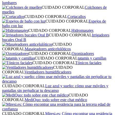
lumbares
CUIDADO CORPORAL
Colchones de
muelles
CUIDADO CORPORAL
Cortacallos
CUIDADO CORPORAL
Espejos de
baño con luz
CUIDADO CORPORAL
Hidromasajes
CUIDADO CORPORAL
Irrigadores
bucales Oral B
CUIDADO
CORPORAL
Masajeadores anticelulóticos
CUIDADO CORPORAL
Ozonizadores
CUIDADO CORPORAL
tatamis y camillas
CUIDADO CORPORAL
Tónicos faciales
CUIDADO
CORPORAL
Ventiladores humidificadores
CUIDADO CORPORAL
Luz azul y sueño: cómo usar móviles y
pantallas sin perjudicar tu descanso
CUIDADO
CORPORAL
MediQuo: todo sobre este chat médico
CUIDADO CORPORAL
Miresi.es: Cómo encontrar una residencia