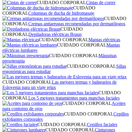
CUIDADO CORPORAL
Cintas de correr
CUIDADO
CORPORAL
Columnas de ducha de hidromasaje
CUIDADO
CORPORAL
Cremas antiarrugas recomendadas por dermatólogos
CUIDADO
CORPORAL
Depiladoras eléctricas Braun
CUIDADO CORPORAL
Mantas eléctricas
CUIDADO CORPORAL
Mantas
eléctricas lumbares
CUIDADO CORPORAL
Máquinas
presoterapia
CUIDADO CORPORAL
Sillas
ergonómicas para estudiar
CUIDADO CORPORAL
Las mejores termas y balnearios de
Eslovenia para un viaje relax
CUIDADO
CORPORAL
Los 5 mejores tratamientos para manchas faciales
CUIDADO CORPORAL
Aceites
para contorno de ojos
CUIDADO CORPORAL
Cepillos
exfoliantes corporales
CUIDADO CORPORAL
Cepillos faciales
CUIDADO CORPORAL
Cinturones