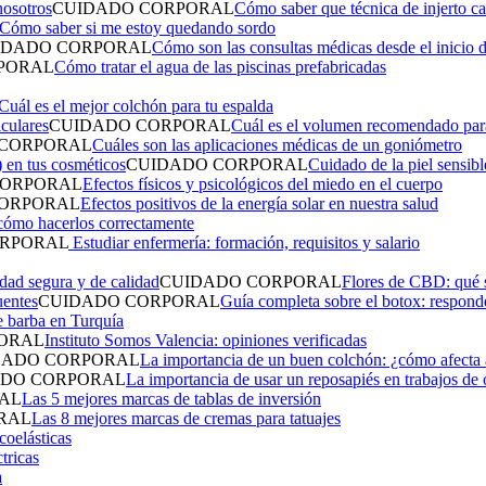
CUIDADO CORPORAL
Cómo saber que técnica de injerto ca
Cómo saber si me estoy quedando sordo
IDADO CORPORAL
Cómo son las consultas médicas desde el inicio 
PORAL
Cómo tratar el agua de las piscinas prefabricadas
Cuál es el mejor colchón para tu espalda
CUIDADO CORPORAL
Cuál es el volumen recomendado para 
 CORPORAL
Cuáles son las aplicaciones médicas de un goniómetro
CUIDADO CORPORAL
Cuidado de la piel sensibl
CORPORAL
Efectos físicos y psicológicos del miedo en el cuerpo
CORPORAL
Efectos positivos de la energía solar en nuestra salud
 cómo hacerlos correctamente
ORPORAL
Estudiar enfermería: formación, requisitos y salario
CUIDADO CORPORAL
Flores de CBD: qué s
CUIDADO CORPORAL
Guía completa sobre el botox: respond
e barba en Turquía
ORAL
Instituto Somos Valencia: opiniones verificadas
DADO CORPORAL
La importancia de un buen colchón: ¿cómo afecta 
ADO CORPORAL
La importancia de usar un reposapiés en trabajos de 
AL
Las 5 mejores marcas de tablas de inversión
RAL
Las 8 mejores marcas de cremas para tatuajes
oelásticas
tricas
a