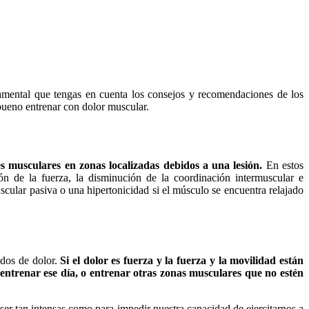
damental que tengas en cuenta los consejos y recomendaciones de los
 bueno entrenar con dolor muscular.
 musculares en zonas localizadas debidos a una lesión.
En estos
ón de la fuerza, la disminución de la coordinación intermuscular e
cular pasiva o una hipertonicidad si el músculo se encuentra relajado
ados de dolor.
Si el dolor es fuerza y la fuerza y la movilidad están
entrenar ese día, o entrenar otras zonas musculares que no estén
a ser tan intensas como para impedir nuestra capacidad de ejercitarnos a