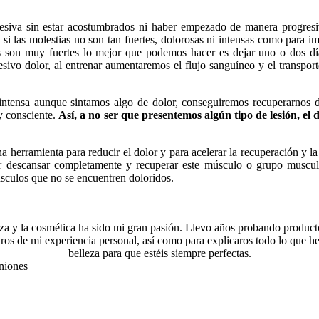
siva sin estar acostumbrados ni haber empezado de manera progresiv
 si las molestias no son tan fuertes, dolorosas ni intensas como para
res son muy fuertes lo mejor que podemos hacer es dejar uno o dos d
sivo dolor, al entrenar aumentaremos el flujo sanguíneo y el transporte
o intensa aunque sintamos algo de dolor, conseguiremos recuperarnos d
y consciente.
Así, a no ser que presentemos algún tipo de lesión, el
a herramienta para reducir el dolor y para acelerar la recuperación y l
ejor descansar completamente y recuperar este músculo o grupo musc
sculos que no se encuentren doloridos.
za y la cosmética ha sido mi gran pasión. Llevo años probando product
ros de mi experiencia personal, así como para explicaros todo lo que he
belleza para que estéis siempre perfectas.
iniones