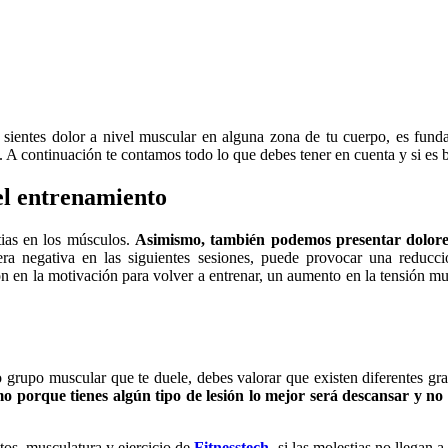
 sientes dolor a nivel muscular en alguna zona de tu cuerpo, es fun
s. A continuación te contamos todo lo que debes tener en cuenta y si es
el entrenamiento
tias en los músculos.
Asimismo, también podemos presentar dolores
era negativa en las siguientes sesiones, puede provocar una reducci
n en la motivación para volver a entrenar, un aumento en la tensión mus
o grupo muscular que te duele, debes valorar que existen diferentes gr
 porque tienes algún tipo de lesión lo mejor será descansar y no 
tos, musculatura y ejercicio de
Fitnesstech
, si las molestias no llegan 