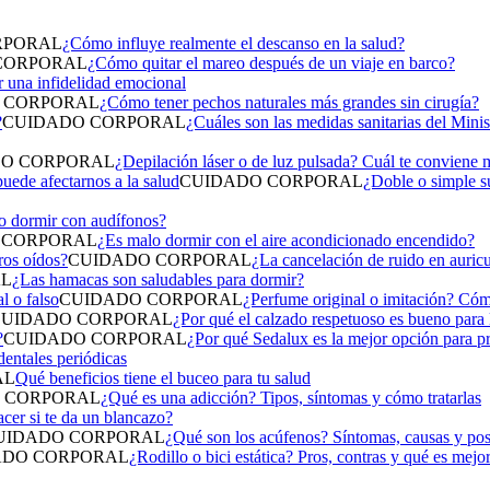
RPORAL
¿Cómo influye realmente el descanso en la salud?
CORPORAL
¿Cómo quitar el mareo después de un viaje en barco?
r una infidelidad emocional
 CORPORAL
¿Cómo tener pechos naturales más grandes sin cirugía?
CUIDADO CORPORAL
¿Cuáles son las medidas sanitarias del Mini
O CORPORAL
¿Depilación láser o de luz pulsada? Cuál te conviene 
CUIDADO CORPORAL
¿Doble o simple s
o dormir con audífonos?
 CORPORAL
¿Es malo dormir con el aire acondicionado encendido?
CUIDADO CORPORAL
¿La cancelación de ruido en auricu
AL
¿Las hamacas son saludables para dormir?
CUIDADO CORPORAL
¿Perfume original o imitación? Cómo
CUIDADO CORPORAL
¿Por qué el calzado respetuoso es bueno para l
CUIDADO CORPORAL
¿Por qué Sedalux es la mejor opción para p
dentales periódicas
AL
Qué beneficios tiene el buceo para tu salud
 CORPORAL
¿Qué es una adicción? Tipos, síntomas y cómo tratarlas
cer si te da un blancazo?
UIDADO CORPORAL
¿Qué son los acúfenos? Síntomas, causas y pos
ADO CORPORAL
¿Rodillo o bici estática? Pros, contras y qué es mejor