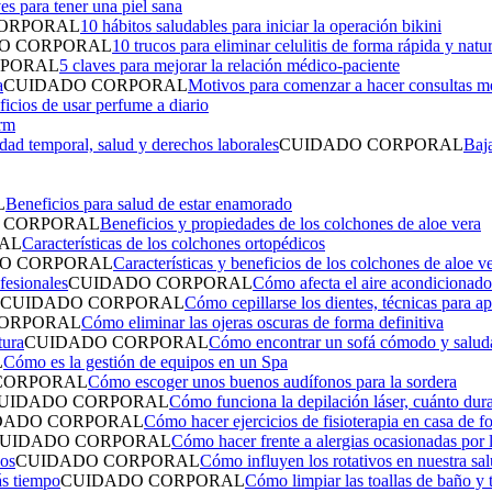
es para tener una piel sana
ORPORAL
10 hábitos saludables para iniciar la operación bikini
O CORPORAL
10 trucos para eliminar celulitis de forma rápida y natur
RPORAL
5 claves para mejorar la relación médico-paciente
CUIDADO CORPORAL
Motivos para comenzar a hacer consultas m
icios de usar perfume a diario
rm
CUIDADO CORPORAL
Baja
L
Beneficios para salud de estar enamorado
 CORPORAL
Beneficios y propiedades de los colchones de aloe vera
AL
Características de los colchones ortopédicos
O CORPORAL
Características y beneficios de los colchones de aloe v
CUIDADO CORPORAL
Cómo afecta el aire acondicionado 
CUIDADO CORPORAL
Cómo cepillarse los dientes, técnicas para 
CORPORAL
Cómo eliminar las ojeras oscuras de forma definitiva
CUIDADO CORPORAL
Cómo encontrar un sofá cómodo y saluda
L
Cómo es la gestión de equipos en un Spa
CORPORAL
Cómo escoger unos buenos audífonos para la sordera
UIDADO CORPORAL
Cómo funciona la depilación láser, cuánto dura
DADO CORPORAL
Cómo hacer ejercicios de fisioterapia en casa de 
UIDADO CORPORAL
Cómo hacer frente a alergias ocasionadas por l
CUIDADO CORPORAL
Cómo influyen los rotativos en nuestra sa
CUIDADO CORPORAL
Cómo limpiar las toallas de baño y 