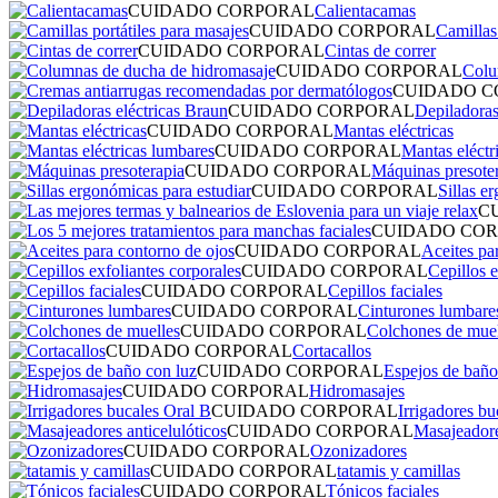
CUIDADO CORPORAL
Calientacamas
CUIDADO CORPORAL
Camillas
CUIDADO CORPORAL
Cintas de correr
CUIDADO CORPORAL
Colu
CUIDADO C
CUIDADO CORPORAL
Depiladoras
CUIDADO CORPORAL
Mantas eléctricas
CUIDADO CORPORAL
Mantas eléctr
CUIDADO CORPORAL
Máquinas presote
CUIDADO CORPORAL
Sillas e
C
CUIDADO CO
CUIDADO CORPORAL
Aceites pa
CUIDADO CORPORAL
Cepillos e
CUIDADO CORPORAL
Cepillos faciales
CUIDADO CORPORAL
Cinturones lumbare
CUIDADO CORPORAL
Colchones de muel
CUIDADO CORPORAL
Cortacallos
CUIDADO CORPORAL
Espejos de baño
CUIDADO CORPORAL
Hidromasajes
CUIDADO CORPORAL
Irrigadores bu
CUIDADO CORPORAL
Masajeadore
CUIDADO CORPORAL
Ozonizadores
CUIDADO CORPORAL
tatamis y camillas
CUIDADO CORPORAL
Tónicos faciales