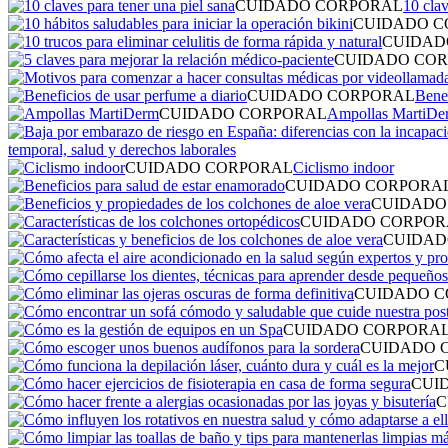
CUIDADO CORPORAL
10 clav
CUIDADO C
CUIDAD
CUIDADO CO
CUIDADO CORPORAL
Benef
CUIDADO CORPORAL
Ampollas MartiDe
temporal, salud y derechos laborales
CUIDADO CORPORAL
Ciclismo indoor
CUIDADO CORPORA
CUIDADO
CUIDADO CORPOR
CUIDAD
CUIDADO 
CUIDADO CORPORA
CUIDADO 
C
CUI
C