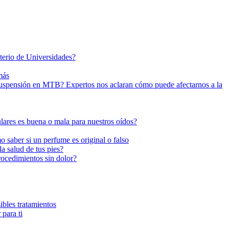
sterio de Universidades?
más
uspensión en MTB? Expertos nos aclaran cómo puede afectarnos a la
lares es buena o mala para nuestros oídos?
 saber si un perfume es original o falso
a salud de tus pies?
rocedimientos sin dolor?
ibles tratamientos
 para ti