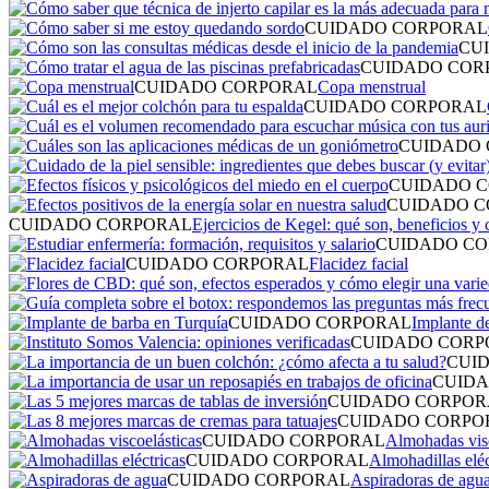
CUIDADO CORPORAL
CU
CUIDADO COR
CUIDADO CORPORAL
Copa menstrual
CUIDADO CORPORAL
CUIDADO
CUIDADO 
CUIDADO 
CUIDADO CORPORAL
Ejercicios de Kegel: qué son, beneficios y
CUIDADO C
CUIDADO CORPORAL
Flacidez facial
CUIDADO CORPORAL
Implante d
CUIDADO CORP
CUI
CUID
CUIDADO CORPOR
CUIDADO CORPO
CUIDADO CORPORAL
Almohadas visc
CUIDADO CORPORAL
Almohadillas eléc
CUIDADO CORPORAL
Aspiradoras de agu