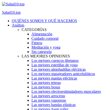
Salud10.top
QUIÉNES SOMOS Y QUÉ HACEMOS
Análisis
CATEGORÍAS
Alimentación
Cuidado corporal
Fitness
Meditación y yoga
Sin categoría
LAS MEJORES OPINIONES
Los mejores cuencos tibetanos
Las mejores esterillas de yoga
Las mejores almohadillas eléctricas
Los mejores masajeadores anticelulóticos
Las mejores mantas eléctricas
Las mejores teteras
Los mejores bosus
Los mejores electroestimuladores musculares
Las mejores arroceras
Las mejores vaporeras
Las mejores bandas elásticas
Los mejores foam roller