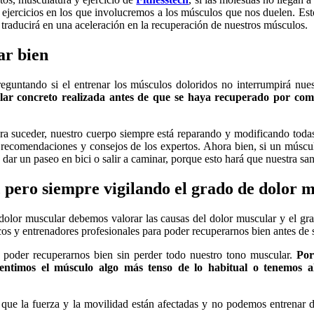
o ejercicios en los que involucremos a los músculos que nos duelen. Est
 traducirá en una aceleración en la recuperación de nuestros músculos.
ar bien
reguntando si el entrenar los músculos doloridos no interrumpirá nue
ar concreto realizada antes de que se haya recuperado por compl
a suceder, nuestro cuerpo siempre está reparando y modificando todas s
 recomendaciones y consejos de los expertos. Ahora bien, si un múscu
 dar un paseo en bici o salir a caminar, porque esto hará que nuestra sa
ar, pero siempre vigilando el grado de dolo
 dolor muscular debemos valorar las causas del dolor muscular y el gr
cos y entrenadores profesionales para poder recuperarnos bien antes de
a poder recuperarnos bien sin perder todo nuestro tono muscular.
Por
te sentimos el músculo algo más tenso de lo habitual o tenemo
, que la fuerza y la movilidad están afectadas y no podemos entrenar 