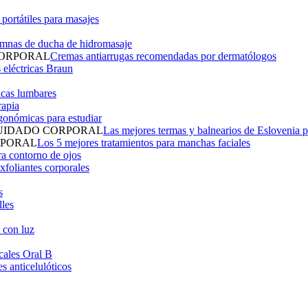
 portátiles para masajes
mnas de ducha de hidromasaje
ORPORAL
Cremas antiarrugas recomendadas por dermatólogos
 eléctricas Braun
icas lumbares
rapia
rgonómicas para estudiar
UIDADO CORPORAL
Las mejores termas y balnearios de Eslovenia p
RPORAL
Los 5 mejores tratamientos para manchas faciales
ra contorno de ojos
xfoliantes corporales
s
les
 con luz
cales Oral B
s anticelulóticos