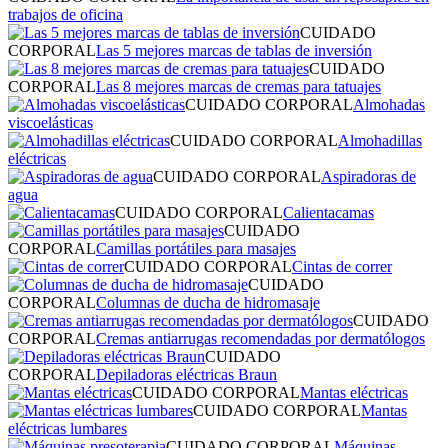
trabajos de oficina
CUIDADO
CORPORAL
Las 5 mejores marcas de tablas de inversión
CUIDADO
CORPORAL
Las 8 mejores marcas de cremas para tatuajes
CUIDADO CORPORAL
Almohadas
viscoelásticas
CUIDADO CORPORAL
Almohadillas
eléctricas
CUIDADO CORPORAL
Aspiradoras de
agua
CUIDADO CORPORAL
Calientacamas
CUIDADO
CORPORAL
Camillas portátiles para masajes
CUIDADO CORPORAL
Cintas de correr
CUIDADO
CORPORAL
Columnas de ducha de hidromasaje
CUIDADO
CORPORAL
Cremas antiarrugas recomendadas por dermatólogos
CUIDADO
CORPORAL
Depiladoras eléctricas Braun
CUIDADO CORPORAL
Mantas eléctricas
CUIDADO CORPORAL
Mantas
eléctricas lumbares
CUIDADO CORPORAL
Máquinas