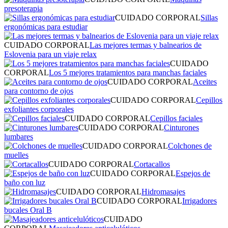
presoterapia
CUIDADO CORPORAL
Sillas
ergonómicas para estudiar
CUIDADO CORPORAL
Las mejores termas y balnearios de
Eslovenia para un viaje relax
CUIDADO
CORPORAL
Los 5 mejores tratamientos para manchas faciales
CUIDADO CORPORAL
Aceites
para contorno de ojos
CUIDADO CORPORAL
Cepillos
exfoliantes corporales
CUIDADO CORPORAL
Cepillos faciales
CUIDADO CORPORAL
Cinturones
lumbares
CUIDADO CORPORAL
Colchones de
muelles
CUIDADO CORPORAL
Cortacallos
CUIDADO CORPORAL
Espejos de
baño con luz
CUIDADO CORPORAL
Hidromasajes
CUIDADO CORPORAL
Irrigadores
bucales Oral B
CUIDADO