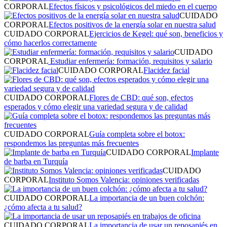
CORPORAL
Efectos físicos y psicológicos del miedo en el cuerpo
CUIDADO
CORPORAL
Efectos positivos de la energía solar en nuestra salud
CUIDADO CORPORAL
Ejercicios de Kegel: qué son, beneficios y
cómo hacerlos correctamente
CUIDADO
CORPORAL
Estudiar enfermería: formación, requisitos y salario
CUIDADO CORPORAL
Flacidez facial
CUIDADO CORPORAL
Flores de CBD: qué son, efectos
esperados y cómo elegir una variedad segura y de calidad
CUIDADO CORPORAL
Guía completa sobre el botox:
respondemos las preguntas más frecuentes
CUIDADO CORPORAL
Implante
de barba en Turquía
CUIDADO
CORPORAL
Instituto Somos Valencia: opiniones verificadas
CUIDADO CORPORAL
La importancia de un buen colchón:
¿cómo afecta a tu salud?
CUIDADO CORPORAL
La importancia de usar un reposapiés en