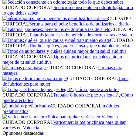
CUIDADO CORPORAL
Sedación consciente en odontología: todo
lo que debes saber
CUIDADO
CORPORAL
Sérums para el pelo: beneficios de utilizarlos a diario
CUIDADO
CORPORAL
Tatamis japoneses: beneficios de dormir a ras de suelo
CUIDADO
CORPORAL
Tinnitus: qué es, que lo causa y qué tratamiento existe
CUIDADO CORPORAL
Tipos de auriculares y cuáles cuidan
mejor de tu salud auditiva
CUIDADO CORPORAL
Cremas para
masajes
CUIDADO CORPORAL
Tipos
de lubricantes para mujer
CUIDADO CORPORAL
Trabajar 8 horas de pie: ¿es legal? ¿Cómo
puede afectarte?
CUIDADO CORPORAL
módulos
prefabricados
CUIDADO CORPORAL
Varicenter: la mejor clínica para quitar
varices en Valencia
Opiniones destacadas