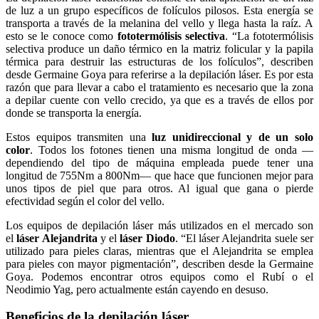
de luz a un grupo específicos de folículos pilosos. Esta energía se
transporta a través de la melanina del vello y llega hasta la raíz. A
esto se le conoce como
fototermólisis selectiva
. “La fototermólisis
selectiva produce un daño térmico en la matriz folicular y la papila
térmica para destruir las estructuras de los folículos”, describen
desde Germaine Goya para referirse a la depilación láser. Es por esta
razón que para llevar a cabo el tratamiento es necesario que la zona
a depilar cuente con vello crecido, ya que es a través de ellos por
donde se transporta la energía.
Estos equipos transmiten una
luz unidireccional y de un solo
color
. Todos los fotones tienen una misma longitud de onda —
dependiendo del tipo de máquina empleada puede tener una
longitud de 755Nm a 800Nm— que hace que funcionen mejor para
unos tipos de piel que para otros. Al igual que gana o pierde
efectividad según el color del vello.
Los equipos de depilación láser más utilizados en el mercado son
el
láser Alejandrita
y el
láser Diodo
. “El láser Alejandrita suele ser
utilizado para pieles claras, mientras que el Alejandrita se emplea
para pieles con mayor pigmentación”, describen desde la Germaine
Goya. Podemos encontrar otros equipos como el Rubí o el
Neodimio Yag, pero actualmente están cayendo en desuso.
Beneficios de la depilación láser