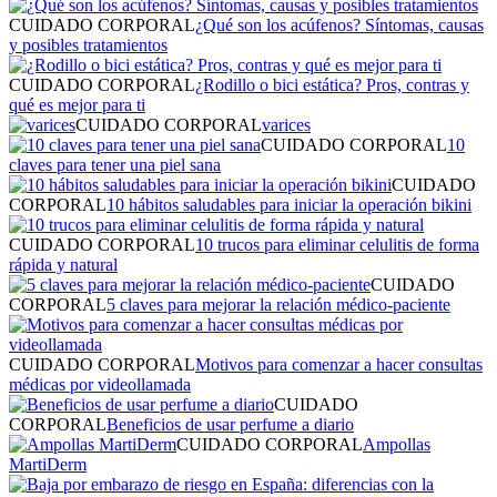
CUIDADO CORPORAL
¿Qué son los acúfenos? Síntomas, causas
y posibles tratamientos
CUIDADO CORPORAL
¿Rodillo o bici estática? Pros, contras y
qué es mejor para ti
CUIDADO CORPORAL
varices
CUIDADO CORPORAL
10
claves para tener una piel sana
CUIDADO
CORPORAL
10 hábitos saludables para iniciar la operación bikini
CUIDADO CORPORAL
10 trucos para eliminar celulitis de forma
rápida y natural
CUIDADO
CORPORAL
5 claves para mejorar la relación médico-paciente
CUIDADO CORPORAL
Motivos para comenzar a hacer consultas
médicas por videollamada
CUIDADO
CORPORAL
Beneficios de usar perfume a diario
CUIDADO CORPORAL
Ampollas
MartiDerm