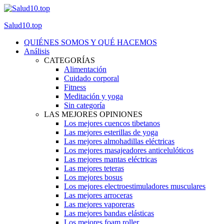
Salud10.top
QUIÉNES SOMOS Y QUÉ HACEMOS
Análisis
CATEGORÍAS
Alimentación
Cuidado corporal
Fitness
Meditación y yoga
Sin categoría
LAS MEJORES OPINIONES
Los mejores cuencos tibetanos
Las mejores esterillas de yoga
Las mejores almohadillas eléctricas
Los mejores masajeadores anticelulóticos
Las mejores mantas eléctricas
Las mejores teteras
Los mejores bosus
Los mejores electroestimuladores musculares
Las mejores arroceras
Las mejores vaporeras
Las mejores bandas elásticas
Los mejores foam roller