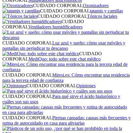
CORPORAL
Masajeadores anticelulóticos
CUIDADO CORPORAL
Ozonizadores
CUIDADO CORPORAL
tatamis y camillas
CUIDADO CORPORAL
Tónicos faciales
CUIDADO
CORPORAL
Ventiladores humidificadores
CUIDADO CORPORAL
Luz azul y sueño: cómo usar móviles y
pantallas sin perjudicar tu descanso
CUIDADO
CORPORAL
MediQuo: todo sobre este chat médico
CUIDADO CORPORAL
Miresi.es: Cómo encontrar una residencia
para la tercera edad de confianza
CUIDADO CORPORAL
Opiniones
CUIDADO CORPORAL
Para qué sirve el ácido hialurónico y
cuáles son sus usos
CUIDADO CORPORAL
Piernas cansadas: causas más frecuentes y
rutina de autocuidado en casa para aliviarlas