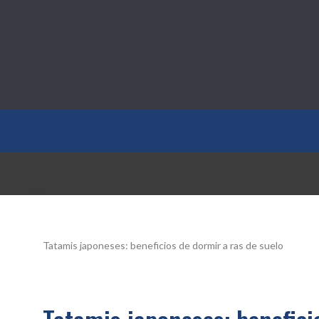
Salud10.top
Tatamis japoneses: beneficios de dormir a ras de suelo